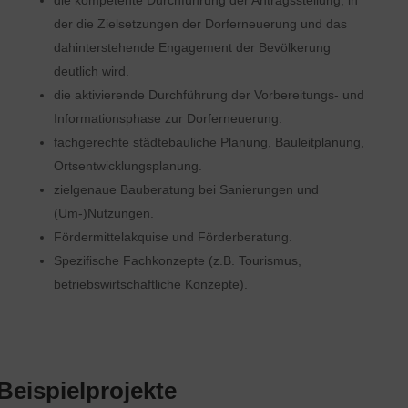
die kompetente Durchführung der Antragsstellung, in
der die Zielsetzungen der Dorferneuerung und das
dahinterstehende Engagement der Bevölkerung
deutlich wird.
die aktivierende Durchführung der Vorbereitungs- und
Informationsphase zur Dorferneuerung.
fachgerechte städtebauliche Planung, Bauleitplanung,
Ortsentwicklungsplanung.
zielgenaue Bauberatung bei Sanierungen und
(Um-)Nutzungen.
Fördermittelakquise und Förderberatung.
Spezifische Fachkonzepte (z.B. Tourismus,
betriebswirtschaftliche Konzepte).
Beispielprojekte