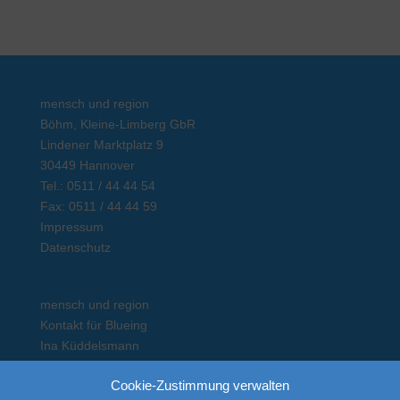
mensch und region
Böhm, Kleine-Limberg GbR
Lindener Marktplatz 9
30449 Hannover
Tel.: 0511 / 44 44 54
Fax: 0511 / 44 44 59
Impressum
Datenschutz
mensch und region
Kontakt für Blueing
Ina Küddelsmann
Am Stadtwald 4
Cookie-Zustimmung verwalten
29525 Uelzen