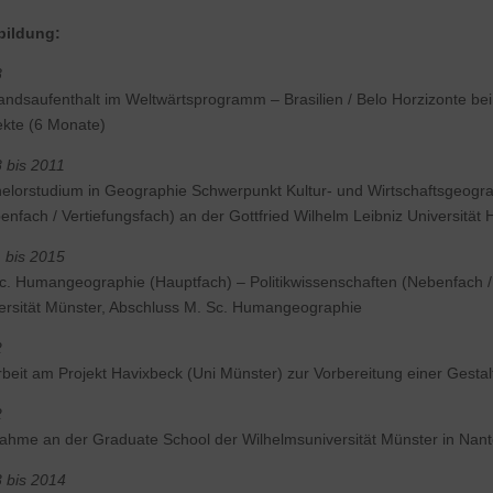
bildung:
8
andsaufenthalt im Weltwärtsprogramm – Brasilien / Belo Horzizonte bei A
ekte (6 Monate)
 bis 2011
elorstudium in Geographie Schwerpunkt Kultur- und Wirtschaftsgeograp
enfach / Vertiefungsfach) an der Gottfried Wilhelm Leibniz Universität
 bis 2015
c. Humangeographie (Hauptfach) – Politikwissenschaften (Nebenfach / 
ersität Münster, Abschluss M. Sc. Humangeographie
2
rbeit am Projekt Havixbeck (Uni Münster) zur Vorbereitung einer Gesta
2
nahme an der Graduate School der Wilhelmsuniversität Münster in Nante
 bis 2014