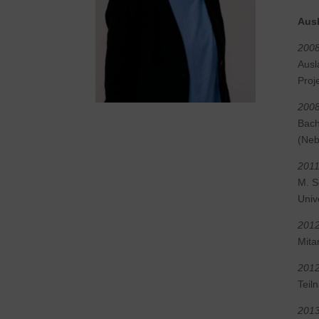
Aus
200
Ausl
Proj
2008
Bach
(Neb
2011
M. S
Univ
201
Mita
201
Teil
2013