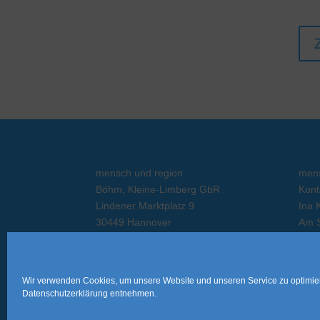
mensch und region
mens
Böhm, Kleine-Limberg GbR
Kont
Lindener Marktplatz 9
Ina 
30449 Hannover
Am S
Tel.: 0511 / 44 44 54
2952
Fax: 0511 / 44 44 59
Mobi
Impressum
Erre
Wir verwenden Cookies, um unsere Website und unseren Service zu optimier
Datenschutz
Datenschutzerklärung
entnehmen.