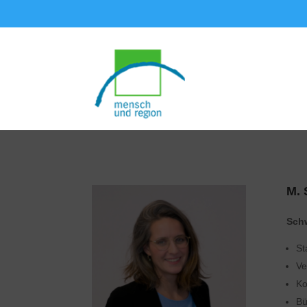
M. 
Sch
St
Ve
Ko
Bü