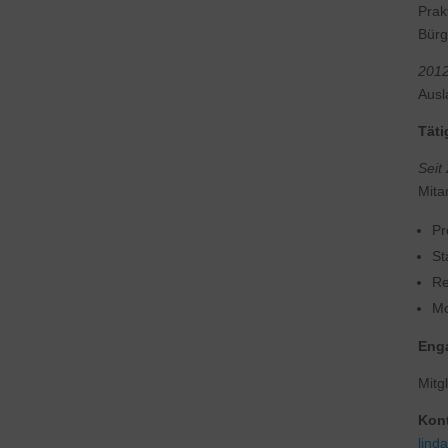
Prak
Bürg
2012
Ausl
Täti
Seit
Mita
Pr
St
Re
Mo
Enga
Mitg
Kont
lind