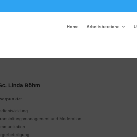
Home
Arbeitsbereiche
U
Sc. Linda Böhm
werpunkte:
adtentwicklung
ranstaltungsmanagement und Moderation
mmunikation
rgerbeteiligung