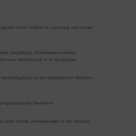
guida Zanol, Instituto t3; Upcycling und soziale
hie (Hauptfach) -Politikwissenschaften
 Hannover, Abschluss B. A. in Geographie
Vertiefungsfach) an der Westfälischen Wilhelms-
ltungssatzung für Havixbeck
s zum Thema „Interkulturalität in der Planung“