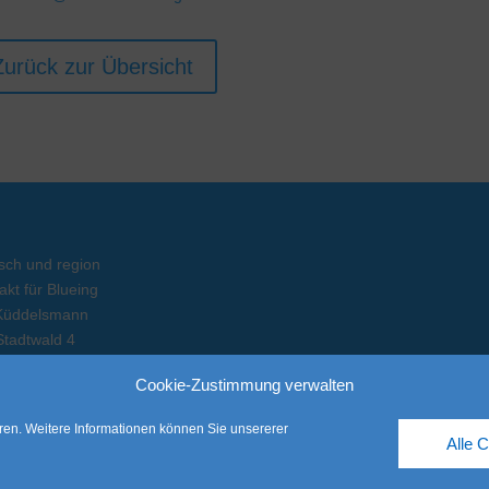
Zurück zur Übersicht
ch und region
akt für Blueing
Küddelsmann
tadtwald 4
5 Uelzen
Cookie-Zustimmung verwalten
l: 0162 / 88 05924
ichbarkeit: Mo - Mi
en. Weitere Informationen können Sie unsererer
Alle 