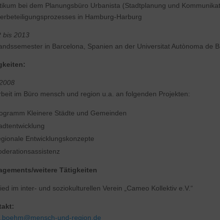
tikum bei dem Planungsbüro Urbanista (Stadtplanung und Kommunikatio
erbeteiligungsprozesses in Hamburg-Harburg
 bis 2013
andssemester in Barcelona, Spanien an der Universitat Autònoma de 
gkeiten:
 2008
rbeit im Büro mensch und region u.a. an folgenden Projekten:
ogramm Kleinere Städte und Gemeinden
adtentwicklung
gionale Entwicklungskonzepte
derationsassistenz
gements/weitere Tätigkeiten
lied im inter- und soziokulturellen Verein „Cameo Kollektiv e.V.“
akt:
a.boehm@mensch-und-region.de