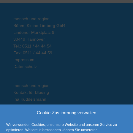
mensch und region
Böhm, Kleine-Limberg GbR
Lindener Marktplatz 9
30449 Hannover
Tel.: 0511 / 44 44 54
Fax: 0511 / 44 44 59
Impressum
Datenschutz
mensch und region
Kontakt für Blueing
Ina Küddelsmann
Am Stadtwald 4
Cookie-Zustimmung verwalten
29525 Uelzen
Mobil: 0162 / 88 05924
Wir verwenden Cookies, um unsere Website und unseren Service zu
Erreichbarkeit: Mo - Mi
optimieren. Weitere Informationen können Sie unsererer